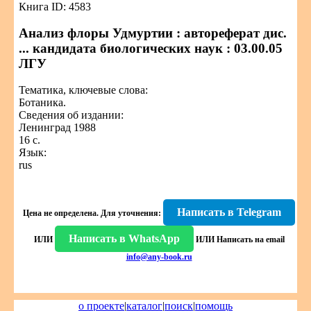
Книга ID: 4583
Анализ флоры Удмуртии : автореферат дис.
... кандидата биологических наук : 03.00.05
ЛГУ
Тематика, ключевые слова:
Ботаника.
Сведения об издании:
Ленинград 1988
16 с.
Язык:
rus
Написать в Telegram
Цена не определена.
Для уточнения:
Написать в WhatsApp
ИЛИ
ИЛИ
Написать на email
info@any-book.ru
о проекте
|
каталог
|
поиск
|
помощь