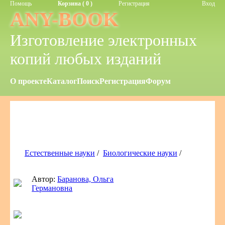
Помощь
Корзина ( 0 )
Регистрация
Вход
ANY-BOOK
Изготовление электронных
копий любых изданий
О проекте
Каталог
Поиск
Регистрация
Форум
Естественные науки
/
Биологические науки
/
Автор:
Баранова, Ольга
Германовна