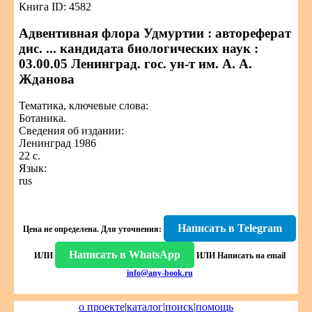
Книга ID: 4582
Адвентивная флора Удмуртии : автореферат
дис. ... кандидата биологических наук :
03.00.05 Ленинград. гос. ун-т им. А. А.
Жданова
Тематика, ключевые слова:
Ботаника.
Сведения об издании:
Ленинград 1986
22 с.
Язык:
rus
Написать в Telegram
Цена не определена.
Для уточнения:
Написать в WhatsApp
ИЛИ
ИЛИ
Написать на email
info@any-book.ru
о проекте
|
каталог
|
поиск
|
помощь