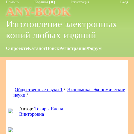
Помощь
Корзина ( 0 )
Регистрация
Вход
ANY-BOOK
Изготовление электронных
копий любых изданий
О проекте
Каталог
Поиск
Регистрация
Форум
Общественные науки 1
/
Экономика. Экономические
науки
/
Автор:
Токарь, Елена
Викторовна