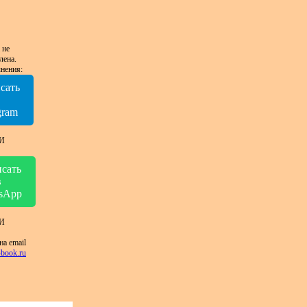
 не
лена.
нения:
сать
в
gram
И
сать
в
sApp
И
на email
book.ru