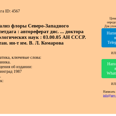
га ID: 4567
Цена
опреде
ализ флоры Северо-Западного
Для уточ
етдага : автореферат дис. ... доктора
Напи
ологических наук : 03.00.05 АН СССР.
тан. ин-т им. В. Л. Комарова
Tele
ИЛ
атика, ключевые слова:
аника.
Напи
дения об издании:
инград 1987
What
.
к:
ИЛ
Написать 
info@any-