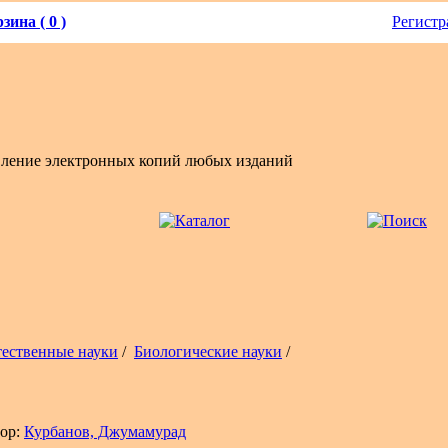
зина ( 0 )
Регистр
вление электронных копий любых изданий
тественные науки
/
Биологические науки
/
ор:
Курбанов, Джумамурад