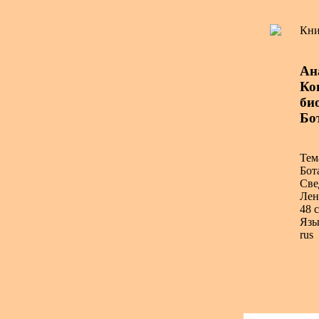
Кни
Ан
Коп
би
Бо
Тем
Бот
Све
Лен
48 с
Язы
rus