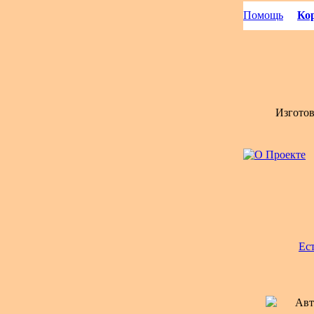
Помощь
Кор
Изгото
Ес
Авт