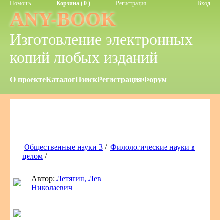
Помощь
Корзина ( 0 )
Регистрация
Вход
ANY-BOOK
Изготовление электронных
копий любых изданий
О проекте
Каталог
Поиск
Регистрация
Форум
Общественные науки 3
/
Филологические науки в
целом
/
Автор:
Летягин, Лев
Николаевич