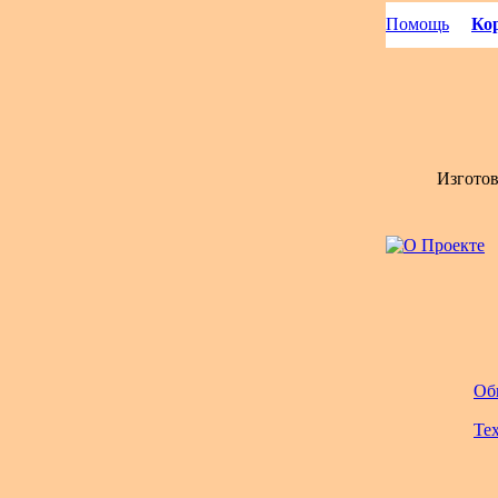
Помощь
Кор
Изгото
Об
Те