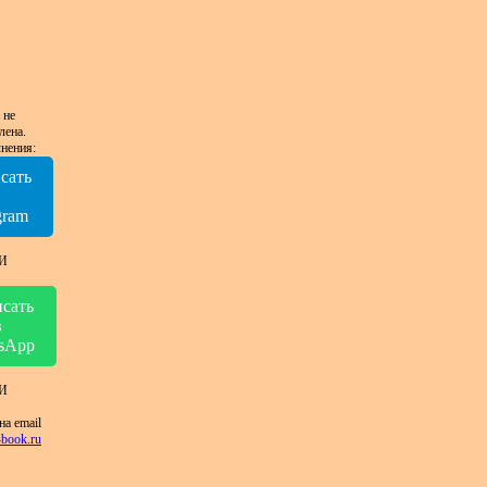
 не
лена.
нения:
сать
в
gram
И
сать
в
sApp
И
на email
book.ru