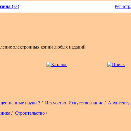
зина ( 0 )
Регистр
вление электронных копий любых изданий
щественные науки 3
/
Искусство. Искусствознание
/
Архитекту
хника
/
Строительство
/