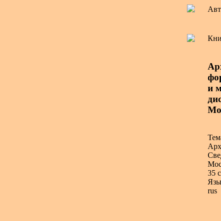
Авт
Кни
Ар
фо
и 
дис
Мо
Тем
Арх
Све
Мос
35 с
Язы
rus