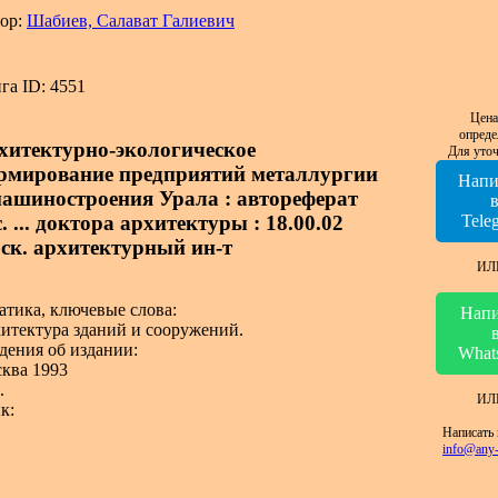
ор:
Шабиев, Салават Галиевич
га ID: 4551
Цена
опреде
хитектурно-экологическое
Для уточ
рмирование предприятий металлургии
Напи
машиностроения Урала : автореферат
. ... доктора архитектуры : 18.00.02
Tele
ск. архитектурный ин-т
ИЛ
атика, ключевые слова:
Напи
итектура зданий и сооружений.
дения об издании:
What
ква 1993
.
ИЛ
к:
Написать 
info@any-