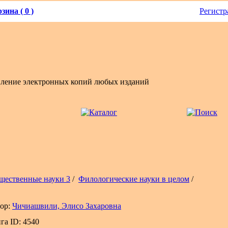
зина ( 0 )
Регистр
вление электронных копий любых изданий
щественные науки 3
/
Филологические науки в целом
/
ор:
Чичиашвили, Элисо Захаровна
га ID: 4540