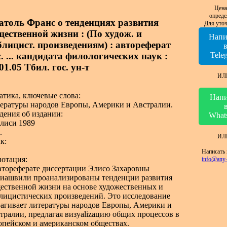
Цена
опреде
атоль Франс о тенденциях развития
Для уточ
щественной жизни : (По худож. и
Напи
блицист. произведениям) : автореферат
. ... кандидата филологических наук :
Tele
01.05 Тбил. гос. ун-т
ИЛ
атика, ключевые слова:
Напи
ературы народов Европы, Америки и Австралии.
дения об издании:
What
лиси 1989
.
ИЛ
к:
Написать 
отация:
info@any-
втореферате диссертации Элисо Захаровны
иашвили проанализированы тенденции развития
ественной жизни на основе художественных и
лицистических произведений. Это исследование
рагивает литературы народов Европы, Америки и
тралии, предлагая визуalizацию общих процессов в
опейском и американском обществах.