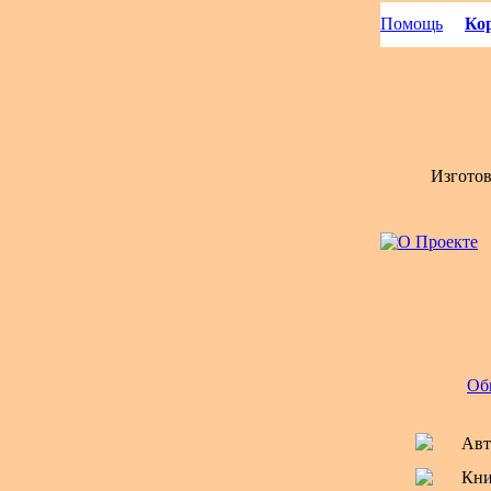
Помощь
Кор
Изгото
Об
Авт
Кни