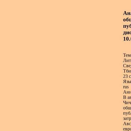
Ан
об
пу
дис
10.
Тем
Лит
Све
Тби
23 с
Язы
rus
Анн
В а
Чич
общ
пуб
зат
Авс
евр