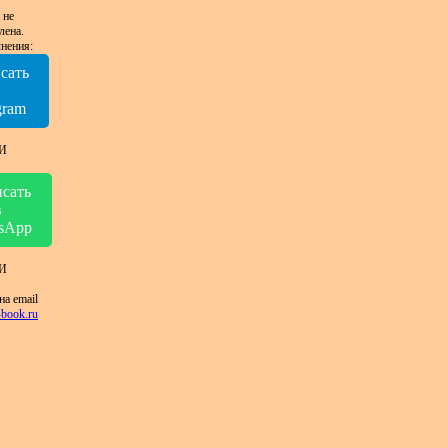
 не
лена.
нения:
сать
в
gram
И
сать
в
sApp
И
на email
book.ru