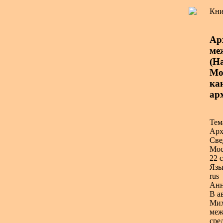
Кни
Ар
ме
(Н
Мос
ка
ар
Тем
Арх
Све
Мос
22 с
Язы
rus
Анн
В а
Мих
меж
сре