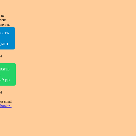
 не
лена.
нения:
сать
в
gram
И
сать
в
sApp
И
на email
book.ru