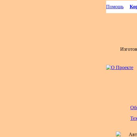
Помощь
Кор
Изгото
Об
Те
Авт