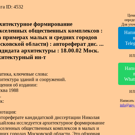
га ID: 4532
Цена
опреде
хитектурное формирование
Для уточ
жселенных общественных комплексов :
Напи
а примерах малых и средних городов
ковской области) : автореферат дис. ...
Tele
ндидата архитектуры : 18.00.02 Моск.
ИЛ
хитектурный ин-т
Напи
атика, ключевые слова:
What
итектура зданий и сооружений.
дения об издании:
ква 1988
ИЛ
.
Написать 
к:
info@any-
отация:
втореферате кандидатской диссертации Николая
айлова исследуется архитектурное формирование
селенных общественных комплексов в малых и
дних городах Московской области. Это обзорная