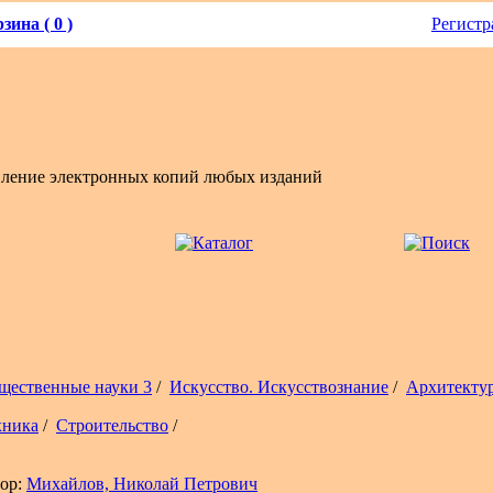
зина ( 0 )
Регистр
вление электронных копий любых изданий
щественные науки 3
/
Искусство. Искусствознание
/
Архитекту
хника
/
Строительство
/
ор:
Михайлов, Николай Петрович