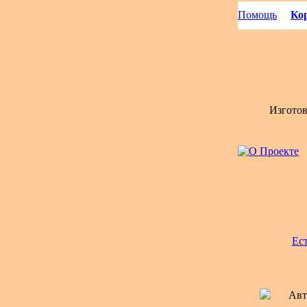
Помощь
Кор
Изгото
Ес
Авт