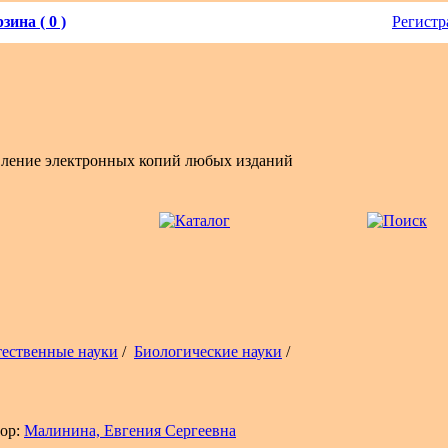
зина ( 0 )
Регистр
вление электронных копий любых изданий
тественные науки
/
Биологические науки
/
ор:
Малинина, Евгения Сергеевна