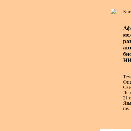
Кни
Аф
ме
ра
авт
би
НИ
Тем
Физ
Све
Лен
21 с
Язы
rus