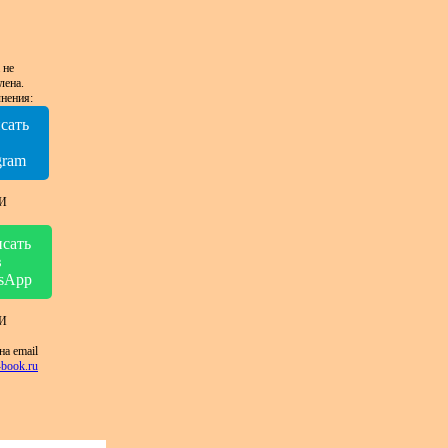
 не
лена.
нения:
сать
в
gram
И
сать
в
sApp
И
на email
book.ru