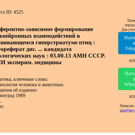
га ID: 4525
Цена
опреде
ферентно-зависимое формирование
Для уточ
жнейронных взаимодействий в
Напи
звивающемся гиперстриатуме птиц :
ореферат дис. ... кандидата
Tele
ологических наук : 03.00.13 АМН СССР.
ИЛ
И эксперим. медицины
Напи
атика, ключевые слова:
What
иология человека и животных.
дения об издании:
инград 1989
ИЛ
.
Написать 
к:
info@any-