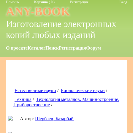
Помощь
Корзина ( 0 )
Регистрация
Вход
ANY-BOOK
Изготовление электронных
копий любых изданий
О проекте
Каталог
Поиск
Регистрация
Форум
Естественные науки
/
Биологические науки
/
Техника
/
Технология металлов. Машиностроение.
Приборостроение
/
Автор:
Шербаев, Базарбай