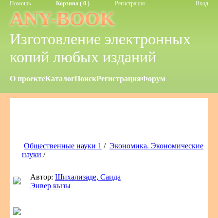
Помощь
Корзина ( 0 )
Регистрация
Вход
ANY-BOOK
Изготовление электронных
копий любых изданий
О проекте
Каталог
Поиск
Регистрация
Форум
Общественные науки 1
/
Экономика. Экономические
науки
/
Автор:
Шихализаде, Саида
Энвер кызы