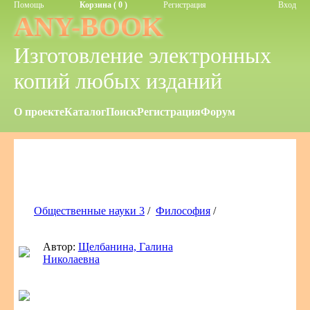
Помощь
Корзина ( 0 )
Регистрация
Вход
ANY-BOOK
Изготовление электронных
копий любых изданий
О проекте
Каталог
Поиск
Регистрация
Форум
Общественные науки 3
/
Философия
/
Автор:
Щелбанина, Галина
Николаевна