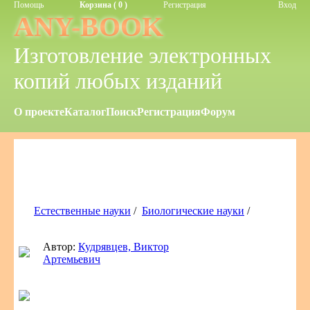
Помощь
Корзина ( 0 )
Регистрация
Вход
ANY-BOOK
Изготовление электронных
копий любых изданий
О проекте
Каталог
Поиск
Регистрация
Форум
Естественные науки
/
Биологические науки
/
Автор:
Кудрявцев, Виктор
Артемьевич