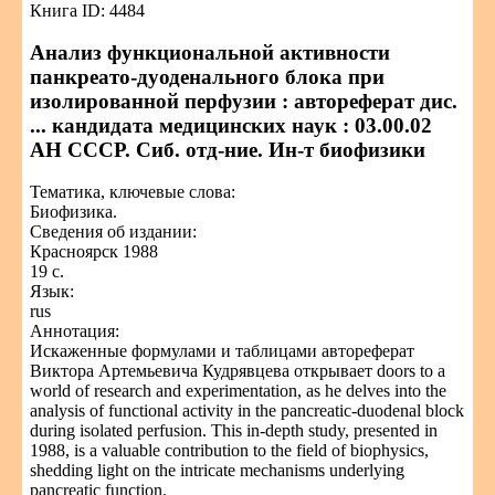
Книга ID: 4484
Анализ функциональной активности
панкреато-дуоденального блока при
изолированной перфузии : автореферат дис.
... кандидата медицинских наук : 03.00.02
АН СССР. Сиб. отд-ние. Ин-т биофизики
Тематика, ключевые слова:
Биофизика.
Сведения об издании:
Красноярск 1988
19 с.
Язык:
rus
Аннотация:
Искаженные формулами и таблицами автореферат
Виктора Артемьевича Кудрявцева открывает doors to a
world of research and experimentation, as he delves into the
analysis of functional activity in the pancreatic-duodenal block
during isolated perfusion. This in-depth study, presented in
1988, is a valuable contribution to the field of biophysics,
shedding light on the intricate mechanisms underlying
pancreatic function.