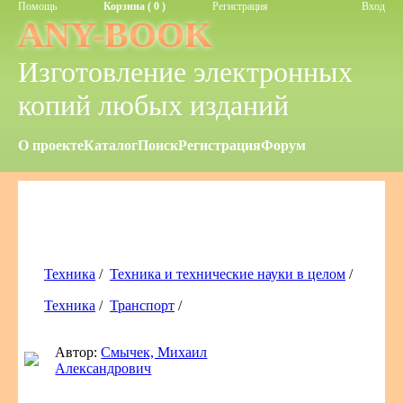
Помощь
Корзина ( 0 )
Регистрация
Вход
ANY-BOOK
Изготовление электронных
копий любых изданий
О проекте
Каталог
Поиск
Регистрация
Форум
Техника
/
Техника и технические науки в целом
/
Техника
/
Транспорт
/
Автор:
Смычек, Михаил
Александрович