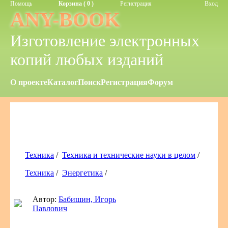
Помощь
Корзина ( 0 )
Регистрация
Вход
ANY-BOOK
Изготовление электронных
копий любых изданий
О проекте
Каталог
Поиск
Регистрация
Форум
Техника
/
Техника и технические науки в целом
/
Техника
/
Энергетика
/
Автор:
Бабишин, Игорь
Павлович