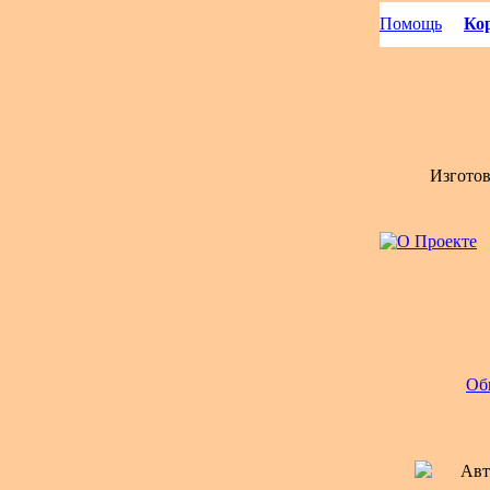
Помощь
Кор
Изгото
Об
Авт