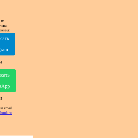
 не
лена.
нения:
сать
в
gram
И
сать
в
sApp
И
на email
book.ru