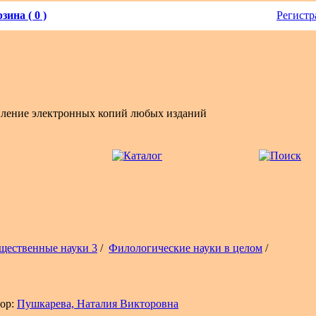
зина ( 0 )
Регистр
вление электронных копий любых изданий
щественные науки 3
/
Филологические науки в целом
/
ор:
Пушкарева, Наталия Викторовна