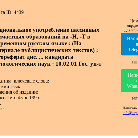
га ID: 4439
Цена
опреде
циональное употребление пассивных
Для уточ
ичастных образований на -Н, -Т в
Напи
временном русском языке : (На
териале публицистических текстов) :
Tele
ореферат дис. ... кандидата
ИЛ
ологических наук : 10.02.01 Гос. ун-т
Напи
атика, ключевые слова:
What
ский язык.
дения об издании:
кт-Петербург 1995
ИЛ
.
Написать 
к:
info@any-