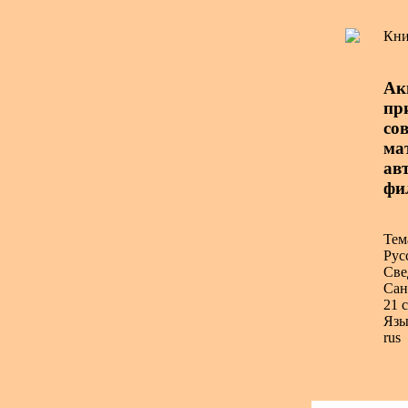
Кни
Ак
пр
со
ма
авт
фил
Тем
Рус
Све
Сан
21 с
Язы
rus