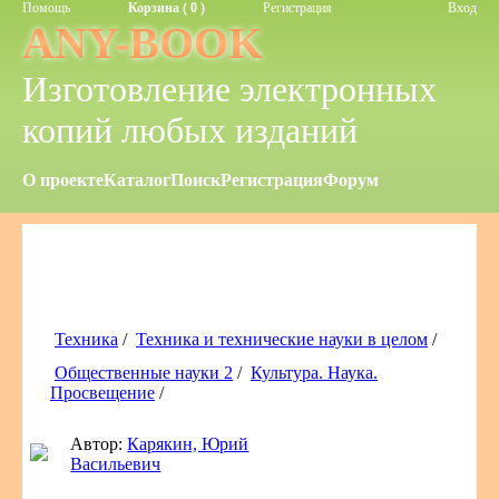
Помощь
Корзина ( 0 )
Регистрация
Вход
ANY-BOOK
Изготовление электронных
копий любых изданий
О проекте
Каталог
Поиск
Регистрация
Форум
Техника
/
Техника и технические науки в целом
/
Общественные науки 2
/
Культура. Наука.
Просвещение
/
Автор:
Карякин, Юрий
Васильевич