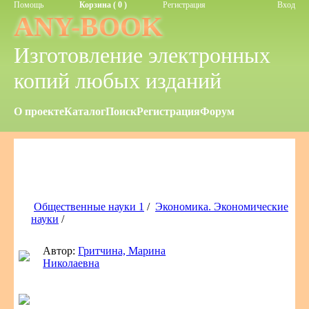
Помощь
Корзина ( 0 )
Регистрация
Вход
ANY-BOOK
Изготовление электронных
копий любых изданий
О проекте
Каталог
Поиск
Регистрация
Форум
Общественные науки 1
/
Экономика. Экономические
науки
/
Автор:
Гритчина, Марина
Николаевна