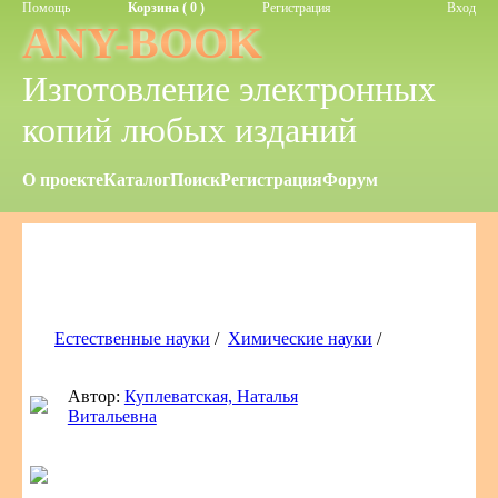
Помощь
Корзина ( 0 )
Регистрация
Вход
ANY-BOOK
Изготовление электронных
копий любых изданий
О проекте
Каталог
Поиск
Регистрация
Форум
Естественные науки
/
Химические науки
/
Автор:
Куплеватская, Наталья
Витальевна