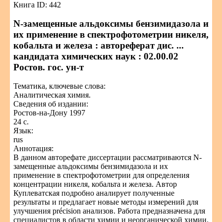
Книга ID: 442
N-замещенные альдоксимы бензимидазола и
их применение в спектрофотометрии никеля,
кобальта и железа : автореферат дис. ...
кандидата химических наук : 02.00.02
Ростов. гос. ун-т
Тематика, ключевые слова:
Аналитическая химия.
Сведения об издании:
Ростов-на-Дону 1997
24 с.
Язык:
rus
Аннотация:
В данном авторефате диссертации рассматриваются N-
замещенные альдоксимы бензимидазола и их
применение в спектрофотометрии для определения
концентрации никеля, кобальта и железа. Автор
Куплеватская подробно аналирует полученные
результаты и предлагает новые методы измерений для
улучшения précision анализов. Работа предназначена для
специалистов в области химии и неорганической химии.