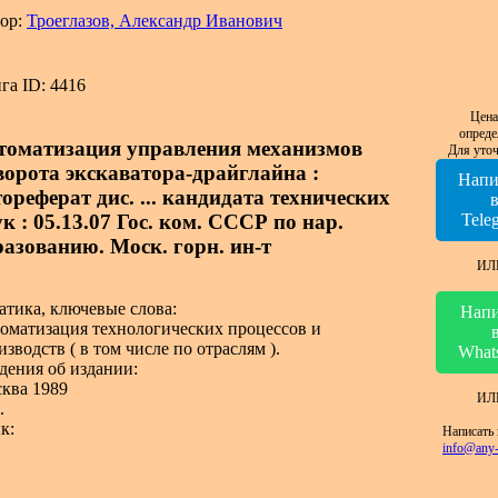
ор:
Троеглазов, Александр Иванович
га ID: 4416
Цена
опреде
томатизация управления механизмов
Для уточ
ворота экскаватора-драйглайна :
Напи
ореферат дис. ... кандидата технических
к : 05.13.07 Гос. ком. СССР по нар.
Tele
разованию. Моск. горн. ин-т
ИЛ
атика, ключевые слова:
Напи
оматизация технологических процессов и
изводств ( в том числе по отраслям ).
What
дения об издании:
ква 1989
ИЛ
.
к:
Написать 
info@any-