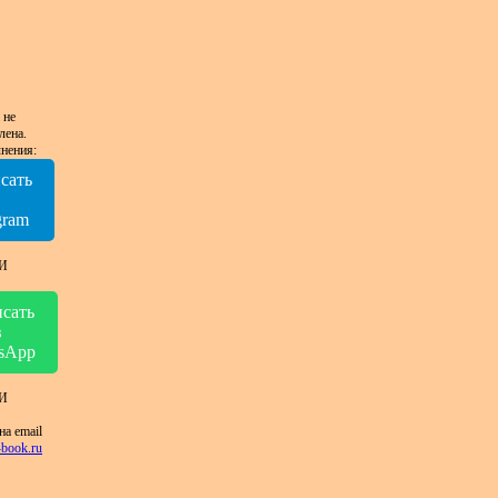
 не
лена.
нения:
сать
в
gram
И
сать
в
sApp
И
на email
book.ru