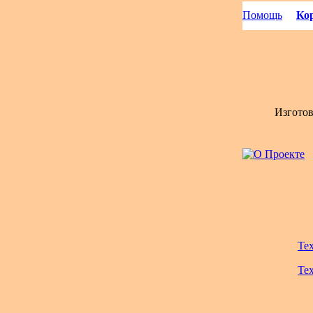
Помощь
Кор
Изгото
Те
Те