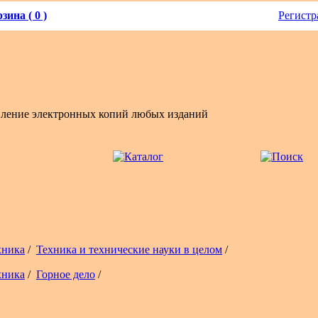
зина ( 0 )
Регистр
вление электронных копий любых изданий
хника
/
Техника и технические науки в целом
/
хника
/
Горное дело
/