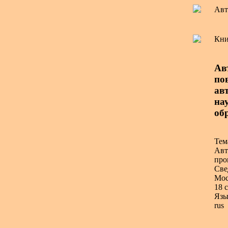
Авт
Кни
Ав
по
авт
нау
об
Тем
Авт
про
Све
Мос
18 с
Язы
rus