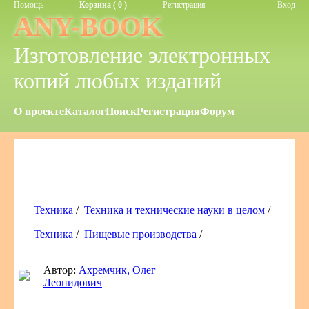
Помощь
Корзина ( 0 )
Регистрация
Вход
ANY-BOOK
Изготовление электронных
копий любых изданий
О проекте
Каталог
Поиск
Регистрация
Форум
Техника
/
Техника и технические науки в целом
/
Техника
/
Пищевые производства
/
Автор:
Ахремчик, Олег
Леонидович