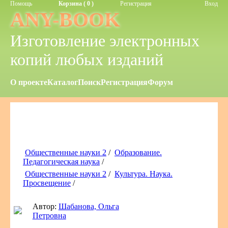
Помощь
Корзина ( 0 )
Регистрация
Вход
ANY-BOOK
Изготовление электронных
копий любых изданий
О проекте
Каталог
Поиск
Регистрация
Форум
Общественные науки 2
/
Образование.
Педагогическая наука
/
Общественные науки 2
/
Культура. Наука.
Просвещение
/
Автор:
Шабанова, Ольга
Петровна