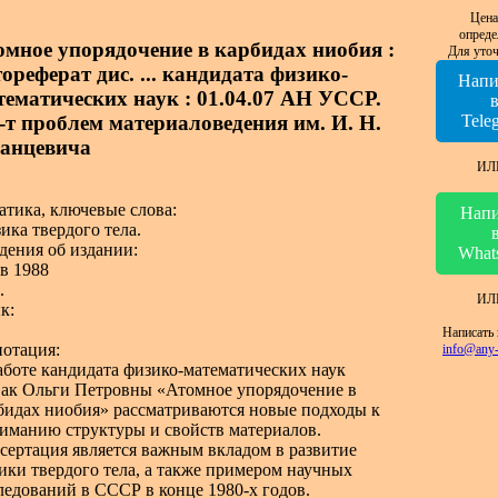
Цена
опреде
омное упорядочение в карбидах ниобия :
Для уточ
ореферат дис. ... кандидата физико-
Напи
тематических наук : 01.04.07 АН УССР.
-т проблем материаловедения им. И. Н.
Tele
анцевича
ИЛ
атика, ключевые слова:
Напи
ика твердого тела.
дения об издании:
What
в 1988
.
ИЛ
к:
Написать 
отация:
info@any-
аботе кандидата физико-математических наук
ак Ольги Петровны «Атомное упорядочение в
бидах ниобия» рассматриваются новые подходы к
иманию структуры и свойств материалов.
сертация является важным вкладом в развитие
ики твердого тела, а также примером научных
ледований в СССР в конце 1980-х годов.