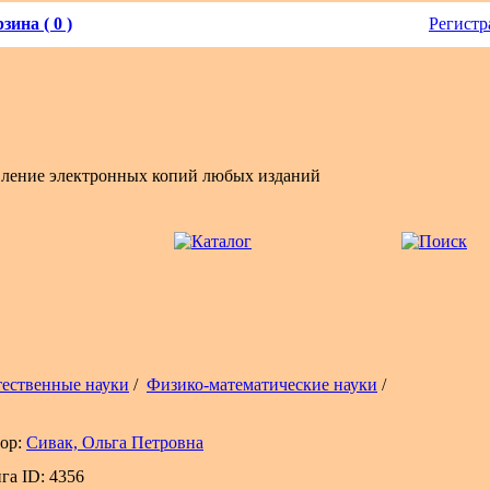
зина ( 0 )
Регистр
вление электронных копий любых изданий
тественные науки
/
Физико-математические науки
/
ор:
Сивак, Ольга Петровна
га ID: 4356