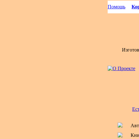
Помощь
Кор
Изгото
Ес
Авт
Кни