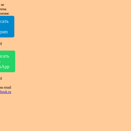
 не
лена.
нения:
сать
в
gram
И
сать
в
sApp
И
на email
book.ru