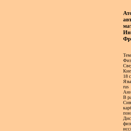
Ат
авт
ма
Ин
Фр
Тем
Физ
Све
Кие
18 с
Язы
rus
Анн
В р
Сив
кар
пон
Дис
физ
исс