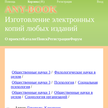
Помощь
Корзина ( 0 )
Регистрация
Вход
ANY-BOOK
Изготовление электронных
копий любых изданий
О проекте
Каталог
Поиск
Регистрация
Форум
Общественные науки 3
/
Филологические науки в
целом
/
Общественные науки 3
/
Психология
/
Социальная
психология
/
Общественные науки 1
/
Общественные науки в
целом
/
Социология организаций
/
Автор:
Геворкян, Камарник