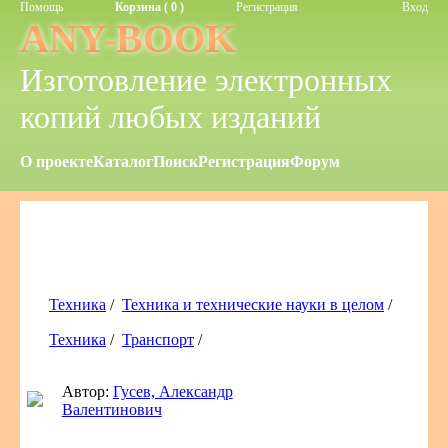
Помощь
Корзина ( 0 )
Регистрация
Вход
ANY-BOOK
Изготовление электронных
копий любых изданий
О проекте
Каталог
Поиск
Регистрация
Форум
Техника
/
Техника и технические науки в целом
/
Техника
/
Транспорт
/
Автор:
Гусев, Александр
Валентинович