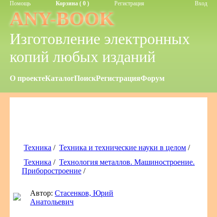
Помощь
Корзина ( 0 )
Регистрация
Вход
ANY-BOOK
Изготовление электронных
копий любых изданий
О проекте
Каталог
Поиск
Регистрация
Форум
Техника
/
Техника и технические науки в целом
/
Техника
/
Технология металлов. Машиностроение.
Приборостроение
/
Автор:
Стасенков, Юрий
Анатольевич