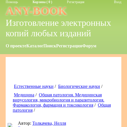
Помощь
Корзина ( 0 )
Регистрация
Вход
ANY-BOOK
Изготовление электронных
копий любых изданий
О проекте
Каталог
Поиск
Регистрация
Форум
Естественные науки
/
Биологические науки
/
Медицина
/
Общая патология. Медицинская
вирусология, микробиология и паразитология.
Фармакология, фармация и токсикология
/
Общая
патология
/
Автор:
Толкачева, Нелля