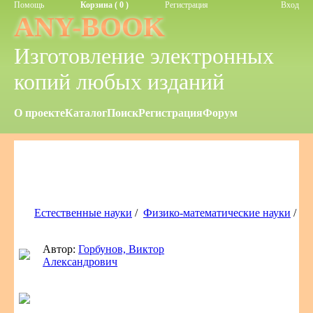
Помощь
Корзина ( 0 )
Регистрация
Вход
ANY-BOOK
Изготовление электронных
копий любых изданий
О проекте
Каталог
Поиск
Регистрация
Форум
Естественные науки
/
Физико-математические науки
/
Автор:
Горбунов, Виктор
Александрович