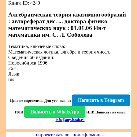
Книга ID: 4249
Алгебраическая теория квазимногообразий
: автореферат дис. ... доктора физико-
математических наук : 01.01.06 Ин-т
математики им. С. Л. Соболева
Тематика, ключевые слова:
Математическая логика, алгебра и теория чисел.
Сведения об издании:
Новосибирск 1996
26 с.
Язык:
rus
Написать в Telegram
Цена не определена.
Для уточнения:
Написать в WhatsApp
ИЛИ
ИЛИ
Написать на email
info@any-book.ru
о проекте
|
каталог
|
поиск
|
помощь