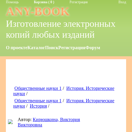
Помощь
Корзина ( 0 )
Регистрация
Вход
ANY-BOOK
Изготовление электронных
копий любых изданий
О проекте
Каталог
Поиск
Регистрация
Форум
Общественные науки 1
/
История. Исторические
науки
/
Общественные науки 1
/
История. Исторические
науки
/
История
/
Автор:
Кирюшкина, Виктория
Викторовна