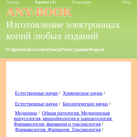
Помощь
Корзина ( 0 )
Регистрация
Вход
ANY-BOOK
Изготовление электронных
копий любых изданий
О проекте
Каталог
Поиск
Регистрация
Форум
Естественные науки
/
Химические науки
/
Естественные науки
/
Биологические науки
/
Медицина
/
Общая патология. Медицинская
вирусология, микробиология и паразитология.
Фармакология, фармация и токсикология
/
Фармакология. Фармация. Токсикология
/