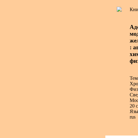
Кни
Ад
мо
же
: а
хим
фи
Тем
Хро
Физ
Све
Мос
20 с
Язы
rus