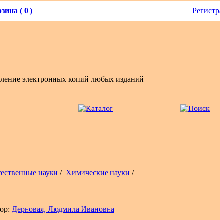
зина ( 0 )
Регистр
вление электронных копий любых изданий
тественные науки
/
Химические науки
/
ор:
Дерновая, Людмила Ивановна