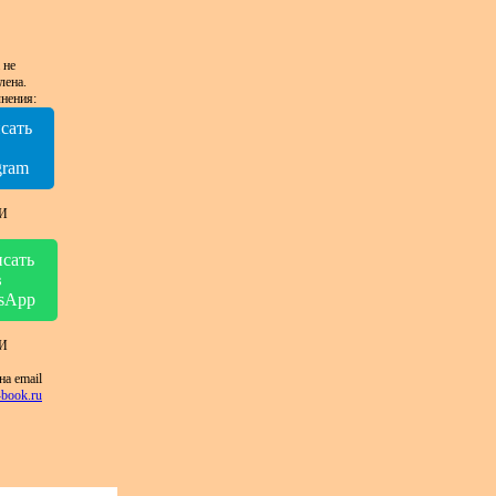
 не
лена.
нения:
сать
в
gram
И
сать
в
sApp
И
на email
book.ru