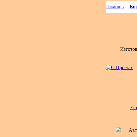
Помощь
Кор
Изгото
Ес
Авт