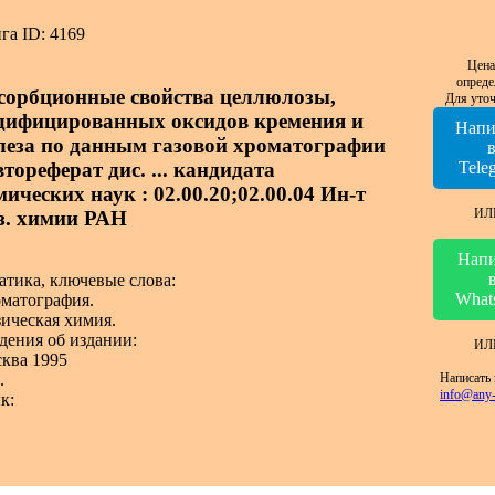
га ID: 4169
Цена
опреде
сорбционные свойства целлюлозы,
Для уточ
дифицированных оксидов кремения и
Напи
леза по данным газовой хроматографии
втореферат дис. ... кандидата
Tele
ических наук : 02.00.20;02.00.04 Ин-т
ИЛ
з. химии РАН
Напи
атика, ключевые слова:
What
матография.
ическая химия.
дения об издании:
ИЛ
ква 1995
Написать 
.
info@any-
к: