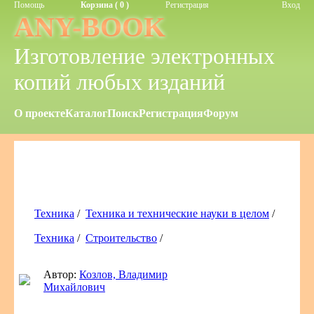
Помощь
Корзина ( 0 )
Регистрация
Вход
ANY-BOOK
Изготовление электронных
копий любых изданий
О проекте
Каталог
Поиск
Регистрация
Форум
Техника
/
Техника и технические науки в целом
/
Техника
/
Строительство
/
Автор:
Козлов, Владимир
Михайлович