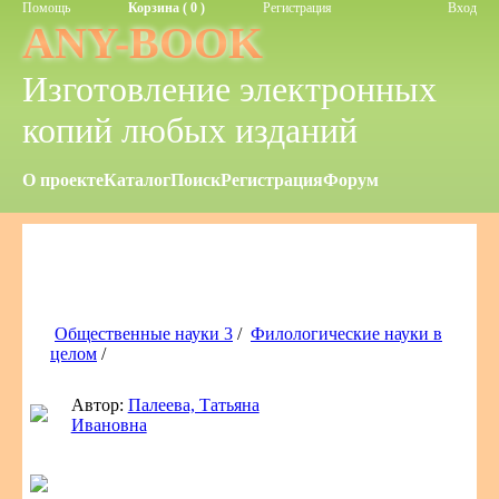
Помощь
Корзина ( 0 )
Регистрация
Вход
ANY-BOOK
Изготовление электронных
копий любых изданий
О проекте
Каталог
Поиск
Регистрация
Форум
Общественные науки 3
/
Филологические науки в
целом
/
Автор:
Палеева, Татьяна
Ивановна