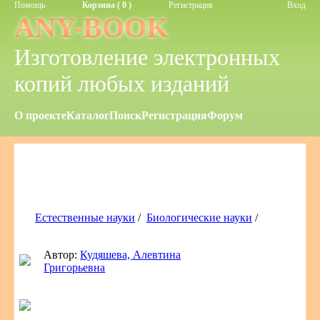
Помощь
Корзина ( 0 )
Регистрация
Вход
ANY-BOOK
Изготовление электронных
копий любых изданий
О проекте
Каталог
Поиск
Регистрация
Форум
Естественные науки
/
Биологические науки
/
Автор:
Кудяшева, Алевтина
Григорьевна