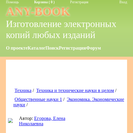
Помощь
Корзина ( 0 )
Регистрация
Вход
ANY-BOOK
Изготовление электронных
копий любых изданий
О проекте
Каталог
Поиск
Регистрация
Форум
Техника
/
Техника и технические науки в целом
/
Общественные науки 1
/
Экономика. Экономические
науки
/
Автор:
Егорова, Елена
Николаевна