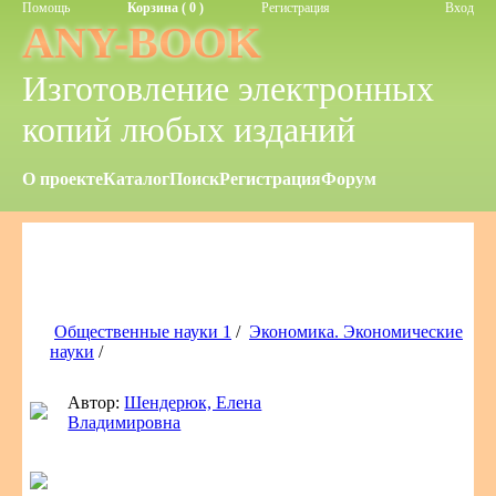
Помощь
Корзина ( 0 )
Регистрация
Вход
ANY-BOOK
Изготовление электронных
копий любых изданий
О проекте
Каталог
Поиск
Регистрация
Форум
Общественные науки 1
/
Экономика. Экономические
науки
/
Автор:
Шендерюк, Елена
Владимировна