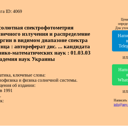
га ID: 4069
Цена
опреде
солютная спектрофотометрия
Для уточ
лнечного излучения и распределение
Напи
ергии в видимом диапазоне спектра
нца : автореферат дис. ... кандидата
Tele
зико-математических наук : 01.03.03
ИЛ
адемия наук Украины
Напи
атика, ключевые слова:
What
иофизика и физика солнечной системы.
дения об издании:
в 1991
ИЛ
.
Написать 
к:
info@any-