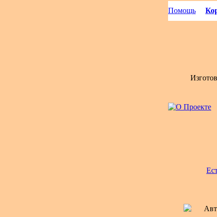
Помощь
Кор
Изгото
Ес
Авт