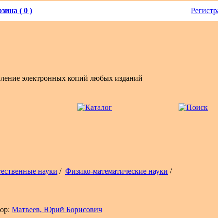
зина ( 0 )
Регистр
вление электронных копий любых изданий
тественные науки
/
Физико-математические науки
/
ор:
Матвеев, Юрий Борисович