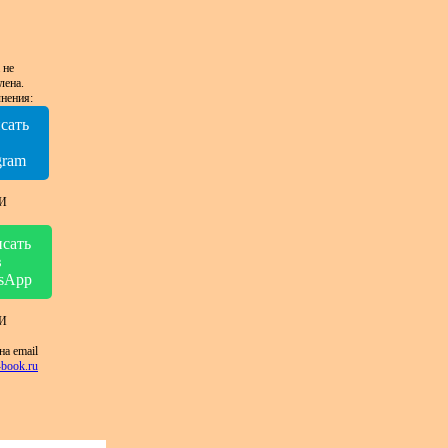
 не
лена.
нения:
сать
в
gram
И
сать
в
sApp
И
на email
book.ru