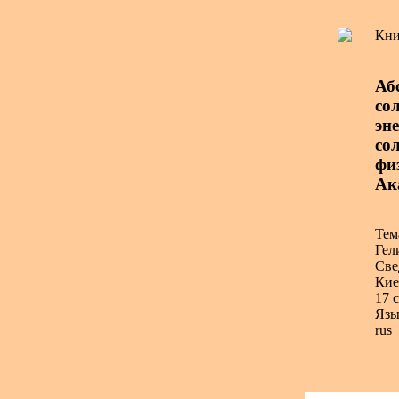
Кни
Аб
со
эн
сол
фи
Ак
Тем
Гел
Све
Кие
17 с
Язы
rus