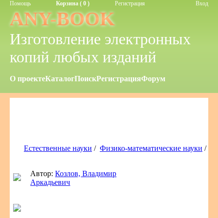
Помощь
Корзина ( 0 )
Регистрация
Вход
ANY-BOOK
Изготовление электронных
копий любых изданий
О проекте
Каталог
Поиск
Регистрация
Форум
Естественные науки
/
Физико-математические науки
/
Автор:
Козлов, Владимир
Аркадьевич