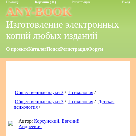
Помощь
Корзина ( 0 )
Регистрация
Вход
ANY-BOOK
Изготовление электронных
копий любых изданий
О проекте
Каталог
Поиск
Регистрация
Форум
Общественные науки 3
/
Психология
/
Общественные науки 3
/
Психология
/
Детская
психология
/
Автор:
Корсунский, Евгений
Андреевич