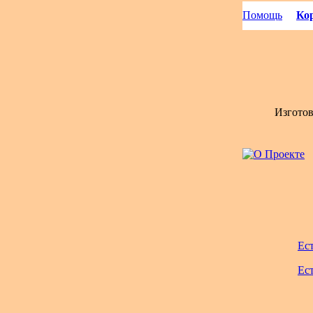
Помощь
Кор
Изгото
Ес
Ес