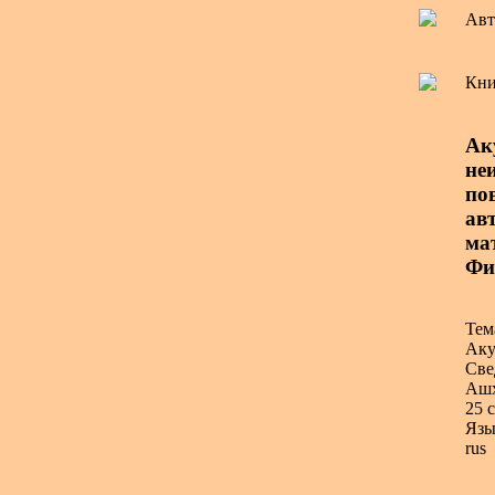
Авт
Кни
Ак
не
по
авт
ма
Физ
Тем
Аку
Све
Ашх
25 с
Язы
rus