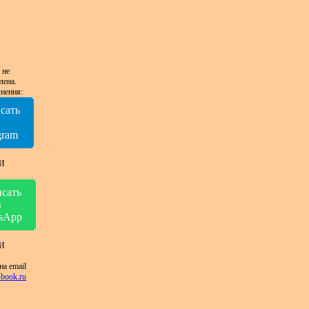
 не
лена.
нения:
сать
в
gram
И
сать
в
sApp
И
на email
book.ru