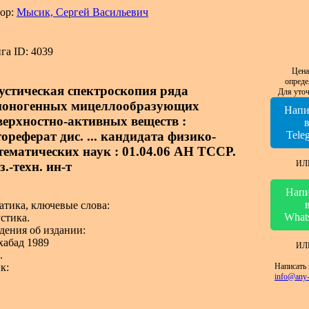
ор:
Мысик, Сергей Васильевич
га ID: 4039
Цена
опреде
устическая спектроскопия ряда
Для уточ
ионогенных мицеллообразующих
Напи
верхностно-активных веществ :
ореферат дис. ... кандидата физико-
Tele
тематических наук : 01.04.06 АН ТССР.
ИЛ
.-техн. ин-т
Напи
атика, ключевые слова:
What
стика.
дения об издании:
абад 1989
ИЛ
.
Написать 
к:
info@any-