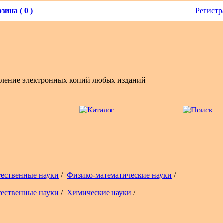
зина ( 0 )
Регистр
вление электронных копий любых изданий
тественные науки
/
Физико-математические науки
/
тественные науки
/
Химические науки
/