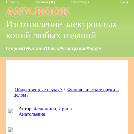
Помощь
Корзина ( 0 )
Регистрация
Вход
ANY-BOOK
Изготовление электронных
копий любых изданий
О проекте
Каталог
Поиск
Регистрация
Форум
Общественные науки 3
/
Филологические науки в
целом
/
Автор:
Федюнина, Ирина
Анатольевна