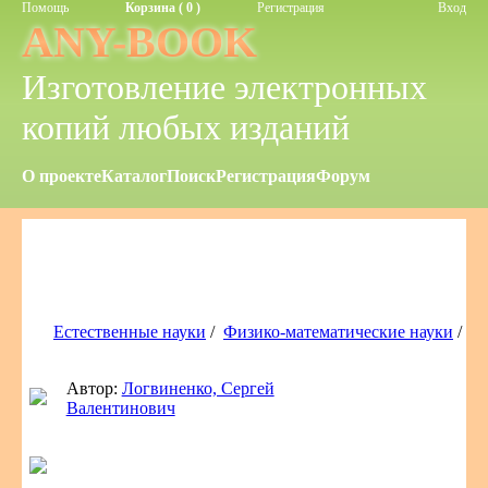
Помощь
Корзина ( 0 )
Регистрация
Вход
ANY-BOOK
Изготовление электронных
копий любых изданий
О проекте
Каталог
Поиск
Регистрация
Форум
Естественные науки
/
Физико-математические науки
/
Автор:
Логвиненко, Сергей
Валентинович