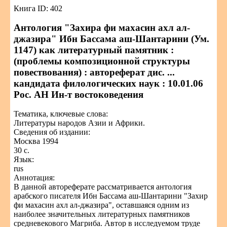
Книга ID: 402
Антология "Захира фи махасин ахл ал-
джазира" Ибн Бассама аш-Шантарини (Ум.
1147) как литературный памятник :
(проблемы композиционной структуры
повествования) : автореферат дис. ...
кандидата филологических наук : 10.01.06
Рос. АН Ин-т востоковедения
Тематика, ключевые слова:
Литературы народов Азии и Африки.
Сведения об издании:
Москва 1994
30 с.
Язык:
rus
Аннотация:
В данной автореферате рассматривается антология
арабского писателя Ибн Бассама аш-Шантарини "Захир
фи махасин ахл ал-джазира", оставшаяся одним из
наиболее значительных литературных памятников
средневекового Магриба. Автор в исследуемом труде