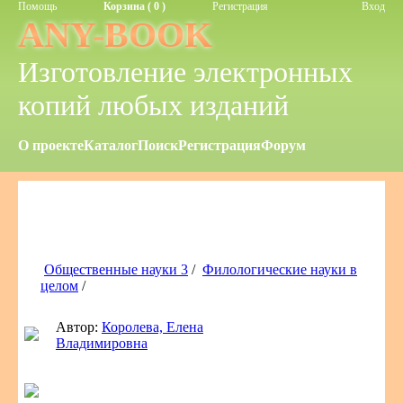
Помощь
Корзина ( 0 )
Регистрация
Вход
ANY-BOOK
Изготовление электронных
копий любых изданий
О проекте
Каталог
Поиск
Регистрация
Форум
Общественные науки 3
/
Филологические науки в
целом
/
Автор:
Королева, Елена
Владимировна