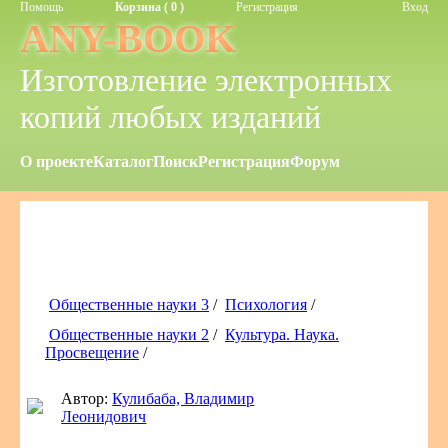
Помощь
Корзина ( 0 )
Регистрация
Вход
ANY-BOOK
Изготовление электронных
копий любых изданий
О проекте
Каталог
Поиск
Регистрация
Форум
Общественные науки 3
/
Психология
/
Общественные науки 2
/
Культура. Наука.
Просвещение
/
Автор:
Кулибаба, Владимир
Леонидович