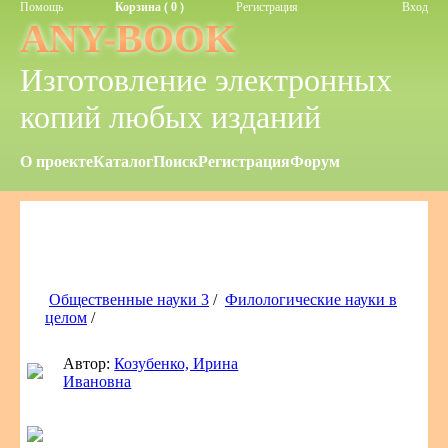
Помощь
Корзина ( 0 )
Регистрация
Вход
ANY-BOOK
Изготовление электронных
копий любых изданий
О проекте
Каталог
Поиск
Регистрация
Форум
Общественные науки 3
/
Филологические науки в
целом
/
Автор:
Козубенко, Ирина
Ивановна