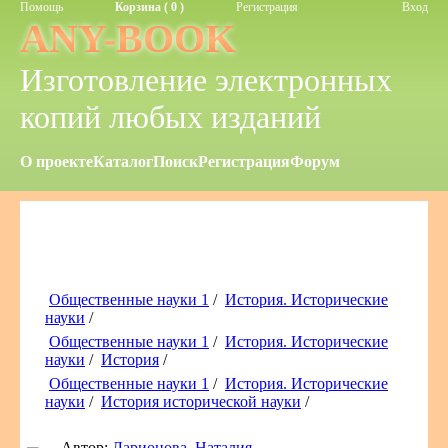
Помощь
Корзина ( 0 )
Регистрация
Вход
ANY-BOOK
Изготовление электронных
копий любых изданий
О проекте
Каталог
Поиск
Регистрация
Форум
Общественные науки 1
/
История. Исторические
науки
/
Общественные науки 1
/
История. Исторические
науки
/
История
/
Общественные науки 1
/
История. Исторические
науки
/
История исторической науки
/
Автор:
Ларионова, Наталия