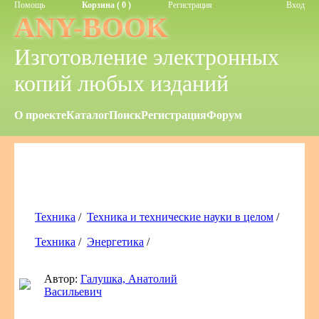
Помощь
Корзина ( 0 )
Регистрация
Вход
ANY-BOOK
Изготовление электронных
копий любых изданий
О проекте
Каталог
Поиск
Регистрация
Форум
Техника
/
Техника и технические науки в целом
/
Техника
/
Энергетика
/
Автор:
Галушка, Анатолий
Васильевич