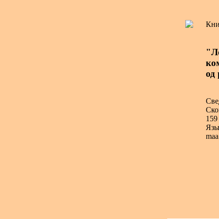
Кни
"Л
ко
од
Све
Ско
159 
Язы
maa