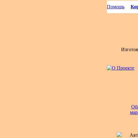
Помощь
Кор
Изгото
Об
мар
Авт