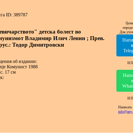
га ID: 389787
Цена
опреде
евичарството" детска болест во
Для уточ
мунизмот Владимир Илич Ленин ; Прев.
Напи
 рус.: Тодор Димитровски
Tele
дения об издании:
ИЛ
пjе Комунист 1988
с. 17 см
Напи
к:
What
ИЛ
Написать 
info@any-