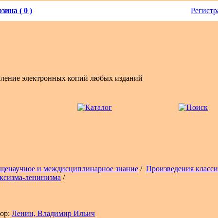
зина ( 0 )
Регистр
вление электронных копий любых изданий
щенаучное и междисциплинарное знание
/
Произведения класси
ксизма-ленинизма
/
ор:
Ленин, Владимир Ильич