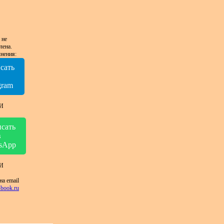
 не
лена.
нения:
сать
в
gram
И
сать
в
sApp
И
на email
book.ru