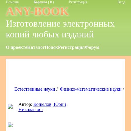
Помощь
Корзина ( 0 )
Регистрация
Вход
ANY-BOOK
Изготовление электронных
копий любых изданий
О проекте
Каталог
Поиск
Регистрация
Форум
Естественные науки
/
Физико-математические науки
/
Автор:
Копылов, Юрий
Николаевич