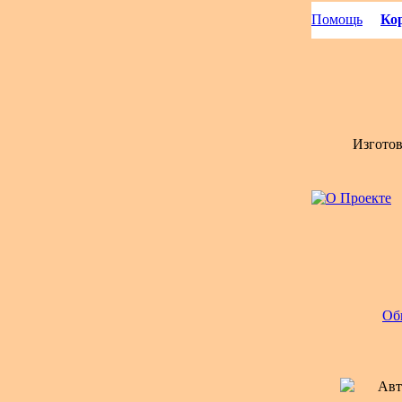
Помощь
Кор
Изгото
Об
Авт