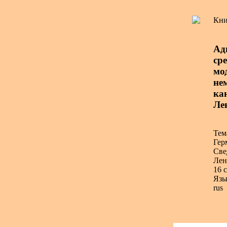
Кни
Ад
ср
мо
нем
ка
Лен
Тем
Гер
Све
Лен
16 с
Язы
rus