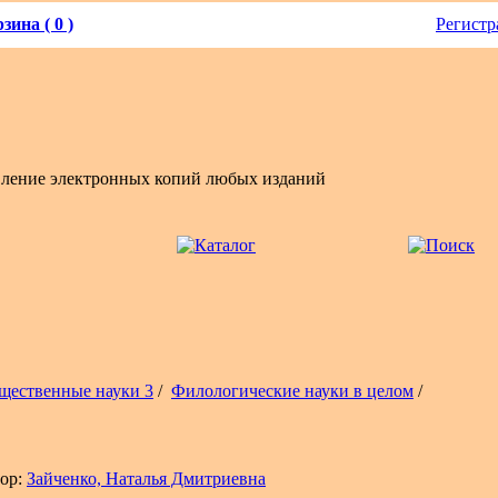
зина ( 0 )
Регистр
вление электронных копий любых изданий
щественные науки 3
/
Филологические науки в целом
/
ор:
Зайченко, Наталья Дмитриевна