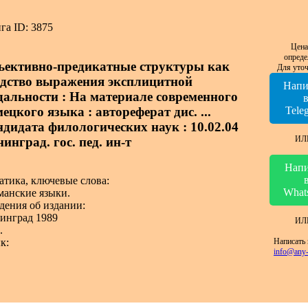
га ID: 3875
Цена
опреде
ьективно-предикатные структуры как
Для уточ
едство выражения эксплицитной
Напи
дальности : На материале современного
ецкого языка : автореферат дис. ...
Tele
ндидата филологических наук : 10.02.04
ИЛ
инград. гос. пед. ин-т
Напи
атика, ключевые слова:
What
манские языки.
дения об издании:
инград 1989
ИЛ
.
Написать 
к:
info@any-