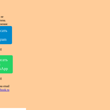
 не
лена.
нения:
сать
в
gram
И
сать
в
sApp
И
на email
book.ru